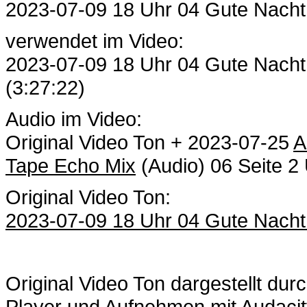
2023-07-09 18 Uhr 04 Gute Nacht 
verwendet im Video:
2023-07-09 18 Uhr 04 Gute Nacht 
(3:27:22)
Audio im Video:
Original Video Ton + 2023-07-25
A
Tape Echo Mix
(Audio) 06 Seite 2 
Original Video Ton:
2023-07-09 18 Uhr 04 Gute Nacht 
Original Video Ton dargestellt du
Player und Aufnehmen mit Audacity