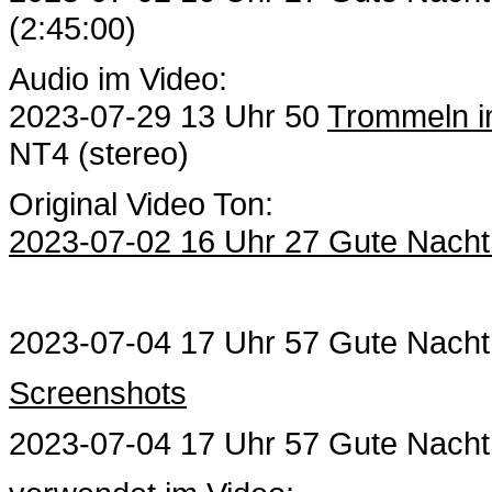
(2:45:00)
Audio im Video:
2023-07-29 13 Uhr 50
Trommeln i
NT4 (stereo)
Original Video Ton:
2023-07-02 16 Uhr 27 Gute Nacht 
2023-07-04 17 Uhr 57 Gute Nacht
Screenshots
2023-07-04 17 Uhr 57 Gute Nacht 