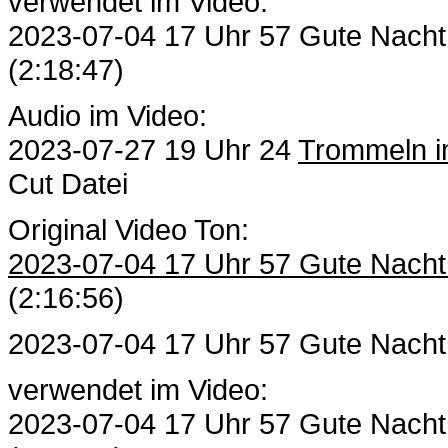
verwendet im Video:
2023-07-04 17 Uhr 57 Gute Nacht 
(2:18:47)
Audio im Video:
2023-07-27 19 Uhr 24
Trommeln i
Cut Datei
Original Video Ton:
2023-07-04 17 Uhr 57 Gute Nacht 
(2:16:56)
2023-07-04 17 Uhr 57 Gute Nacht 
verwendet im Video:
2023-07-04 17 Uhr 57 Gute Nacht 