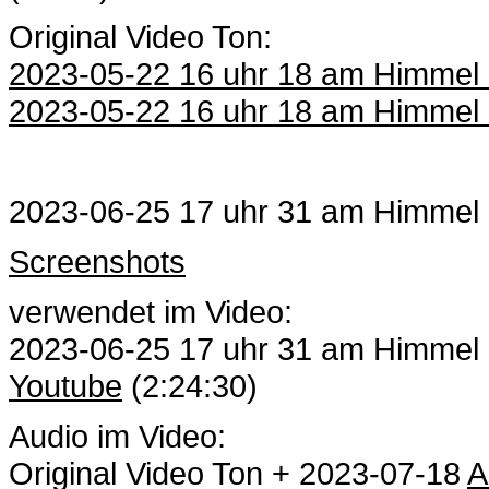
Original Video Ton:
2023-05-22 16 uhr 18 am Himmel (
2023-05-22 16 uhr 18 am Himmel (
2023-06-25 17 uhr 31 am Himmel 
Screenshots
verwendet im Video:
2023-06-25 17 uhr 31 am Himmel (
Youtube
(2:24:30)
Audio im Video:
Original Video Ton + 2023-07-18
A