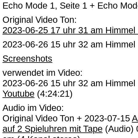
Echo Mode 1, Seite 1 + Echo Mode 
Original Video Ton:
2023-06-25 17 uhr 31 am Himmel (
2023-06-26 15 uhr 32 am Himmel 
Screenshots
verwendet im Video:
2023-06-26 15 uhr 32 am Himmel (
Youtube
(4:24:21)
Audio im Video:
Original Video Ton + 2023-07-15
A
auf 2 Spieluhren mit Tape
(Audio) 