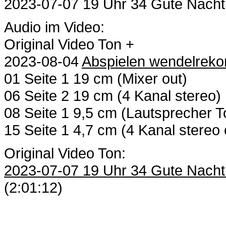
2023-07-07 19 Uhr 34 Gute Nacht 
Audio im Video:
Original Video Ton +
2023-08-04
Abspielen wendelreko
01 Seite 1 19 cm (Mixer out)
06 Seite 2 19 cm (4 Kanal stereo)
08 Seite 1 9,5 cm (Lautsprecher 
15 Seite 1 4,7 cm (4 Kanal stereo 
Original Video Ton:
2023-07-07 19 Uhr 34 Gute Nacht 
(2:01:12)