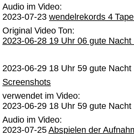
Audio im Video:
2023-07-23
wendelrekords 4 Tape
Original Video Ton:
2023-06-28 19 Uhr 06 gute Nacht 
2023-06-29 18 Uhr 59 gute Nacht 
Screenshots
verwendet im Video:
2023-06-29 18 Uhr 59 gute Nacht 
Audio im Video:
2023-07-25
Abspielen der Aufnah