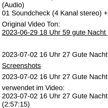
(Audio)
01 Soundcheck (4 Kanal stereo) + 
Original Video Ton:
2023-06-29 18 Uhr 59 gute Nacht 
2023-07-02 16 Uhr 27 Gute Nacht
Screenshots
2023-07-02 16 Uhr 27 Gute Nacht 
verwendet im Video:
2023-07-02 16 Uhr 27 Gute Nacht 
(2:57:15)